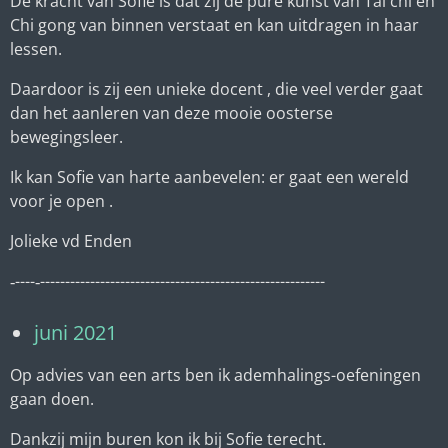
De kracht van Sofie is dat zij de pure kunst van Tai chi en
Chi gong van binnen verstaat en kan uitdragen in haar
lessen.
Daardoor is zij een unieke docent , die veel verder gaat
dan het aanleren van deze mooie oosterse
bewegingsleer.
Ik kan Sofie van harte aanbevelen: er gaat een wereld
voor je open .
Jolieke vd Enden
‐----‐---------------------------------------------------------
juni 2021
Op advies van een arts ben ik ademhalings-oefeningen
gaan doen.
Dankzij mijn buren kon ik bij Sofie terecht.